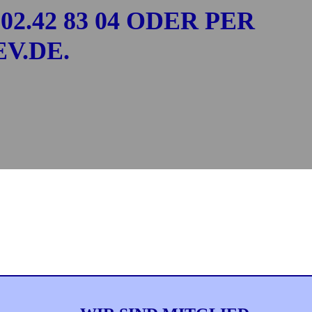
.42 83 04 ODER PER
V.DE.