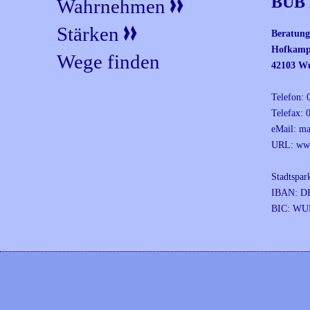
BUB 
Wahrnehmen
Stärken
Beratung
Hofkamp
Wege finden
42103 Wu
Telefon: 
Telefax: 
eMail:
ma
URL:
ww
Stadtspar
IBAN: DE
BIC: W