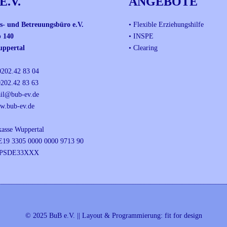
E.V.
ANGEBOTE
s- und Betreuungsbüro e.V.
• Flexible Erziehungshilfe
 140
• INSPE
ppertal
• Clearing
0202.42 83 04
0202.42 83 63
il@bub-ev.de
w.bub-ev.de
kasse Wuppertal
19 3305 0000 0000 9713 90
UPSDE33XXX
© 2025 BuB e.V. || Layout & Programmierung:
fit for design