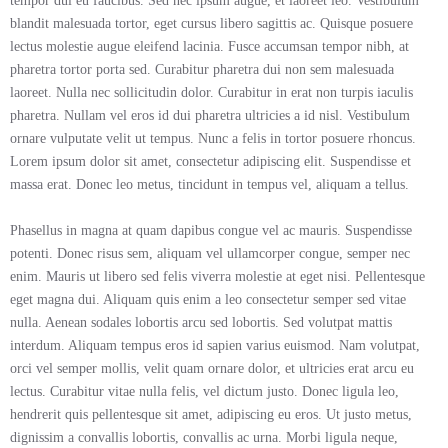
tempor dui eu faucibus. Sed nec ipsum augue, et laoreet leo. Vestibulum
blandit malesuada tortor, eget cursus libero sagittis ac. Quisque posuere
lectus molestie augue eleifend lacinia. Fusce accumsan tempor nibh, at
pharetra tortor porta sed. Curabitur pharetra dui non sem malesuada
laoreet. Nulla nec sollicitudin dolor. Curabitur in erat non turpis iaculis
pharetra. Nullam vel eros id dui pharetra ultricies a id nisl. Vestibulum
ornare vulputate velit ut tempus. Nunc a felis in tortor posuere rhoncus.
Lorem ipsum dolor sit amet, consectetur adipiscing elit. Suspendisse et
massa erat. Donec leo metus, tincidunt in tempus vel, aliquam a tellus.
Phasellus in magna at quam dapibus congue vel ac mauris. Suspendisse
potenti. Donec risus sem, aliquam vel ullamcorper congue, semper nec
enim. Mauris ut libero sed felis viverra molestie at eget nisi. Pellentesque
eget magna dui. Aliquam quis enim a leo consectetur semper sed vitae
nulla. Aenean sodales lobortis arcu sed lobortis. Sed volutpat mattis
interdum. Aliquam tempus eros id sapien varius euismod. Nam volutpat,
orci vel semper mollis, velit quam ornare dolor, et ultricies erat arcu eu
lectus. Curabitur vitae nulla felis, vel dictum justo. Donec ligula leo,
hendrerit quis pellentesque sit amet, adipiscing eu eros. Ut justo metus,
dignissim a convallis lobortis, convallis ac urna. Morbi ligula neque,